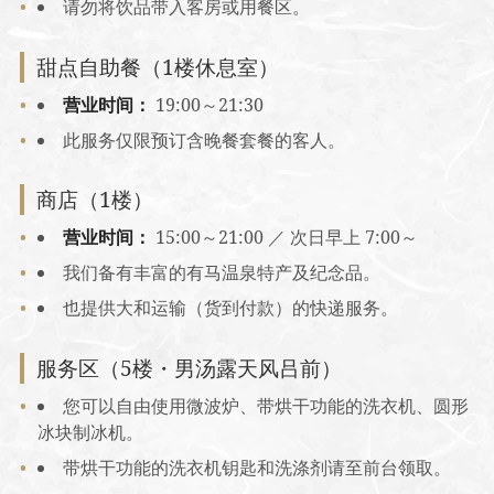
请勿将饮品带入客房或用餐区。
甜点自助餐（1楼休息室）
营业时间：
19:00～21:30
此服务仅限预订含晚餐套餐的客人。
商店（1楼）
营业时间：
15:00～21:00 ／ 次日早上 7:00～
我们备有丰富的有马温泉特产及纪念品。
也提供大和运输（货到付款）的快递服务。
服务区（5楼・男汤露天风吕前）
您可以自由使用微波炉、带烘干功能的洗衣机、圆形
冰块制冰机。
带烘干功能的洗衣机钥匙和洗涤剂请至前台领取。