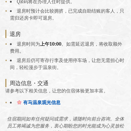
QR码将在办理入住时提供。
退房时预计会比较拥挤，已完成自助结账的客人，只
需归还房卡即可退房。
退房
退房时间为
上午10:00
。如需延迟退房，将收取额外
费用。
退房后仍可寄存行李及使用停车场，让您无需担心时
间，轻松漫步于温泉街。
周边信息・交通
请参考以下相关信息，让您的住宿体验更加丰富。
有马温泉观光信息
住宿期间如有任何疑问或需求，请随时向前台咨询。全体
员工将竭诚为您服务，衷心期盼您的时光能成为心灵放松