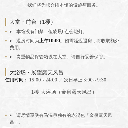
我们将为您介绍本馆的设施与服务。
大堂・前台（1楼）
本馆没有门禁，但凌晨0点会熄灯。
退房时间为
上午10:00
。如需延迟退房，将收取额外
费用。
贵重物品保管箱设在大堂。请自行妥善保管。
大浴场・展望露天风吕
使用时间：
15:00～24:00 ／ 次日早上 5:00～9:30
1楼 大浴场（金泉露天风吕）
请尽情享受有马温泉独有的赤褐色「金泉露天风
吕」。